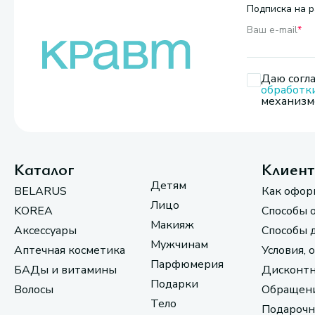
Подписка на р
Ваш e-mail
*
Даю согла
обработк
механизмо
Каталог
Клиен
Детям
BELARUS
Как офор
Лицо
KOREA
Способы 
Макияж
Аксессуары
Способы 
Мужчинам
Аптечная косметика
Условия, 
Парфюмерия
БАДы и витамины
Дисконтн
Подарки
Волосы
Обращени
Тело
Подарочн