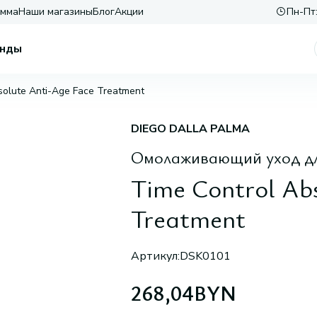
амма
Наши магазины
Блог
Акции
Пн-Пт:
нды
solute Anti-Age Face Treatment
DIEGO DALLA PALMA
Омолаживающий уход дл
Time Control Ab
Treatment
Артикул:
DSK0101
268,04
BYN