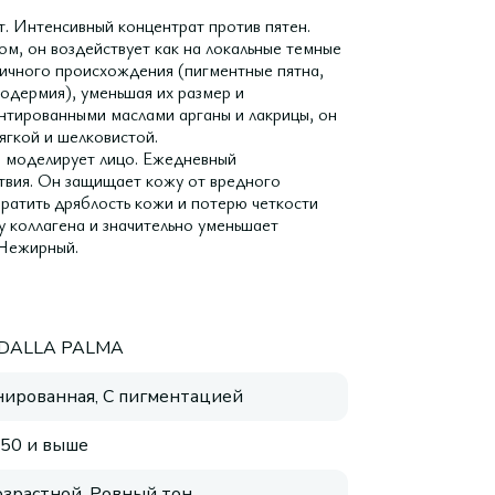
нтенсивный концентрат против пятен.
, он воздействует как на локальные темные
зличного происхождения (пигментные пятна,
нодермия), уменьшая их размер и
нтированными маслами арганы и лакрицы, он
ягкой и шелковистой.
делирует лицо. Ежедневный
твия. Он защищает кожу от вредного
вратить дряблость кожи и потерю четкости
 коллагена и значительно уменьшает
 Нежирный.
 DALLA PALMA
ированная, С пигментацией
 50 и выше
зрастной, Ровный тон