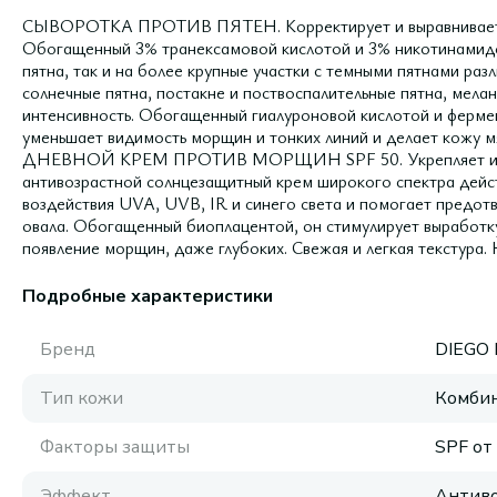
СЫВОРОТКА ПРОТИВ ПЯТЕН. Корректирует и выравнивает. И
Обогащенный 3% транексамовой кислотой и 3% никотинамидом
пятна, так и на более крупные участки с темными пятнами ра
солнечные пятна, постакне и поствоспалительные пятна, мела
интенсивность. Обогащенный гиалуроновой кислотой и ферме
уменьшает видимость морщин и тонких линий и делает кожу м
ДНЕВНОЙ КРЕМ ПРОТИВ МОРЩИН SPF 50. Укрепляет и мо
антивозрастной солнцезащитный крем широкого спектра дейс
воздействия UVA, UVB, IR и синего света и помогает предот
овала. Обогащенный биоплацентой, он стимулирует выработку
появление морщин, даже глубоких. Свежая и легкая текстура.
Подробные характеристики
Бренд
DIEGO
Тип кожи
Комбин
Факторы защиты
SPF от
Эффект
Антиво