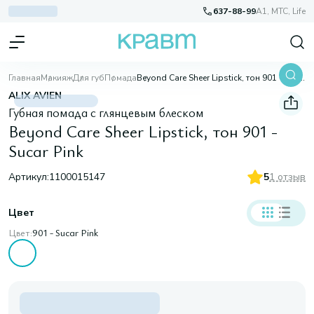
637-88-99
A1, МТС, Life
Главная
Макияж
Для губ
Помада
Beyond Care Sheer Lipstick, тон 901 - Sucar Pink
ALIX AVIEN
Губная помада с глянцевым блеском
Beyond Care Sheer Lipstick, тон 901 -
Sucar Pink
Артикул:
1100015147
5
1 отзыв
Цвет
Цвет:
901 - Sucar Pink