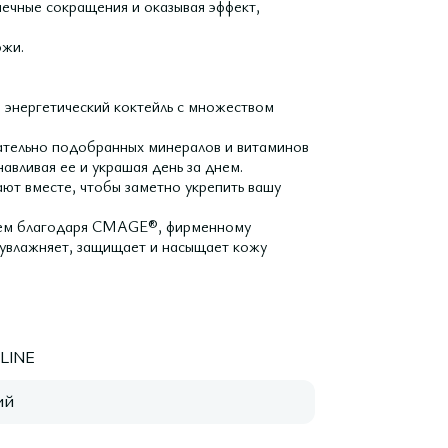
шечные сокращения и оказывая эффект,
ожи.
 энергетический коктейль с множеством
щательно подобранных минералов и витаминов
вливая ее и украшая день за днем.
ают вместе, чтобы заметно укрепить вашу
вием благодаря CMAGE®, фирменному
й увлажняет, защищает и насыщает кожу
LINE
ий