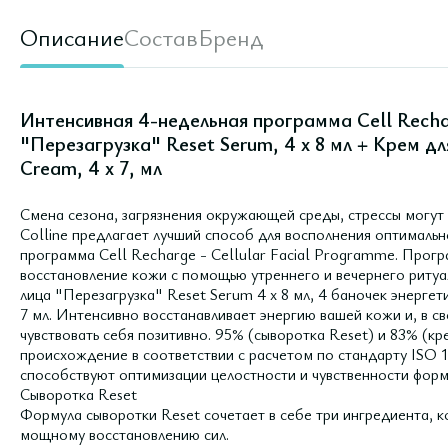
Описание
Состав
Бренд
Интенсивная 4-недельная программа Cell Recha
"Перезагрузка" Reset Serum, 4 х 8 мл + Крем дл
Cream, 4 х 7, мл
Смена сезона, загрязнения окружающей среды, стрессы могут 
Colline предлагает лучший способ для восполнения оптимальн
программа Cell Recharge - Cellular Facial Programme. Прог
восстановление кожи с помощью утреннего и вечернего ритуал
лица "Перезагрузка" Reset Serum 4 х 8 мл, 4 баночек энергет
7 мл. Интенсивно восстанавливает энергию вашей кожи и, в св
чувствовать себя позитивно. 95% (сыворотка Reset) и 83% (к
происхождение в соответствии с расчетом по стандарту ISO 1
способствуют оптимизации целостности и чувственности форм
Сыворотка Reset
Формула сыворотки Reset сочетает в себе три ингредиента, 
мощному восстановлению сил.