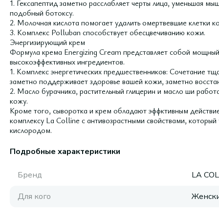
1. Гексапептид заметно расслабляет черты лица, уменьшая мы
подобный ботоксу.
2. Молочная кислота помогает удалить омертвевшие клетки к
3. Комплекс Polluban способствует обесцвечиванию кожи.
Энергизирующий крем
Формула крема Energizing Cream представляет собой мощный
высокоэффективных ингредиентов.
1. Комплекс энергетических предшественников: Сочетание т
заметно поддерживает здоровье вашей кожи, заметно восстана
2. Масло бурачника, растительный глицерин и масло ши работ
кожу.
Кроме того, сыворотка и крем обладают эффктивным дейст
комплексу La Colline с антивозрастными свойствами, которы
кислородом.
Подробные характеристики
Бренд
LA COL
Для кого
Женск