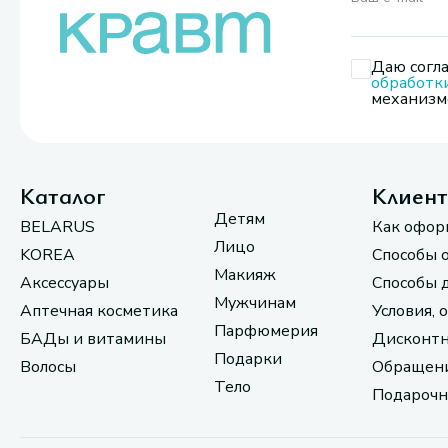
Даю согла
обработк
механизмо
Каталог
Клиен
Детям
BELARUS
Как офор
Лицо
KOREA
Способы 
Макияж
Аксессуары
Способы 
Мужчинам
Аптечная косметика
Условия, 
Парфюмерия
БАДы и витамины
Дисконтн
Подарки
Волосы
Обращени
Тело
Подарочн