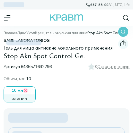
637-88-99
A1, МТС, Life
Главная
Лицо
Уход
Крем, гель, эмульсия для лица
Stop Akn Spot Control Gel
BABE LABORATORIOS
Гель для лица антиакне локального применения
Stop Akn Spot Control Gel
Артикул:
8436571632296
0
Оставить отзыв
Объем, мл
:
10
10 мл
33,29 BYN