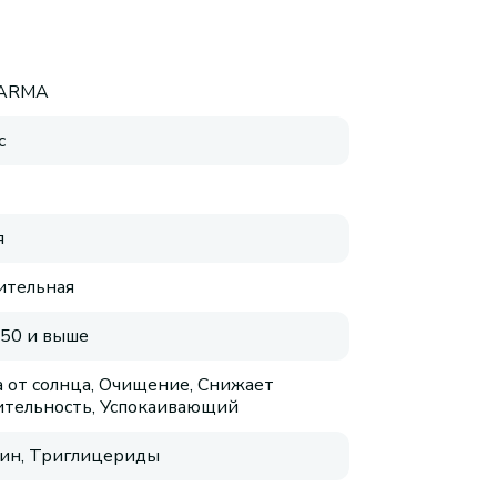
HARMA
с
я
ительная
 50 и выше
 от солнца, Очищение, Снижает
ительность, Успокаивающий
ин, Триглицериды