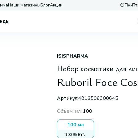
амма
Наши магазины
Блог
Акции
Пн-Пт:
нды
ISISPHARMA
Набор косметики для ли
Ruboril Face Cos
Артикул:
4816506300645
Объем, мл
:
100
100 мл
100,95 BYN