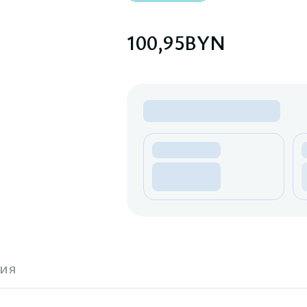
100,95
BYN
ия