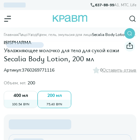
637-88-99
A1, МТС, Life
Главная
Лицо
Уход
Крем, гель, эмульсия для лица
Secalia Body Lotion, 200 мл
ISISPHARMA
Увлажняющее молочко для тела для сухой кожи
Secalia Body Lotion, 200 мл
Артикул:
3760269771116
0
Оставить отзыв
Объем, мл
:
200
400 мл
200 мл
100,54 BYN
75,40 BYN