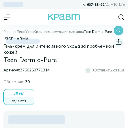
637-88-99
A1, МТС, Life
Главная
Лицо
Уход
Крем, гель, эмульсия для лица
Teen Derm a-Pure
ISISPHARMA
Гель-крем для интенсивного ухода за проблемной
кожей
Teen Derm a-Pure
Артикул:
3760269771314
0
Оставить отзыв
Объем, мл
:
30
30 мл
67,13 BYN