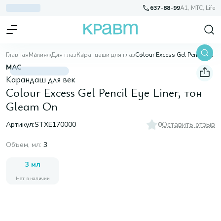
637-88-99
A1, МТС, Life
Главная
Макияж
Для глаз
Карандаши для глаз
Colour Excess Gel Pencil Eye Liner, тон Gleam On
MAC
Карандаш для век
Colour Excess Gel Pencil Eye Liner, тон
Gleam On
Артикул:
STXE170000
0
Оставить отзыв
Объем, мл
:
3
3 мл
Нет в наличии