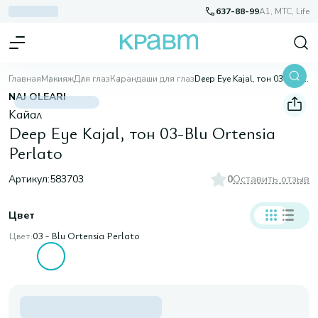
637-88-99
A1, МТС, Life
Главная
Макияж
Для глаз
Карандаши для глаз
Deep Eye Kajal, тон 03-Blu Ortensia Perlato
NAJ OLEARI
Кайал
Deep Eye Kajal, тон 03-Blu Ortensia
Perlato
Артикул:
583703
0
Оставить отзыв
Цвет
Цвет:
03 - Blu Ortensia Perlato