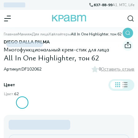
637-88-99
A1, МТС, Life
Главная
Макияж
Для лица
Хайлайтеры
All In One Highlighter, тон 62
DIEGO DALLA PALMA
Многофункциональный крем-стик для лица
All In One Highlighter, тон 62
Артикул:
DF102062
0
Оставить отзыв
Цвет
Цвет:
62