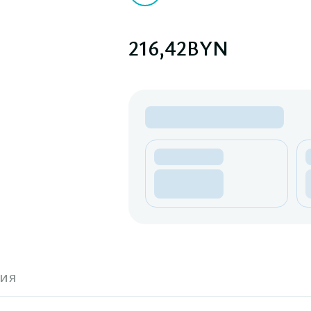
216,42
BYN
ия