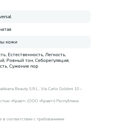
versal
чатая
пы кожи
ть, Естественность, Легкость,
й, Ровный тон, Себорегуляция,
сть, Сужение пор
abbana Beauty S.R.L., Via Carlo Goldoni 10 –
стью «Кравт» (ООО «Кравт») Республика
е в соответствии с требованиями