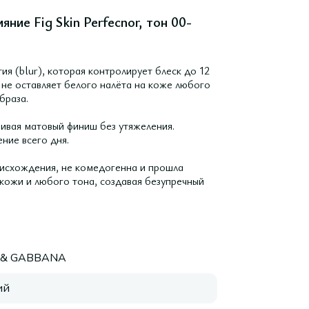
ие Fig Skin Perfecnor, тон 00-
ия (blur), которая контролирует блеск до 12
 не оставляет белого налёта на коже любого
браза.
чивая матовый финиш без утяжеления.
ние всего дня.
исхождения, не комедогенна и прошла
 кожи и любого тона, создавая безупречный
 & GABBANA
ий