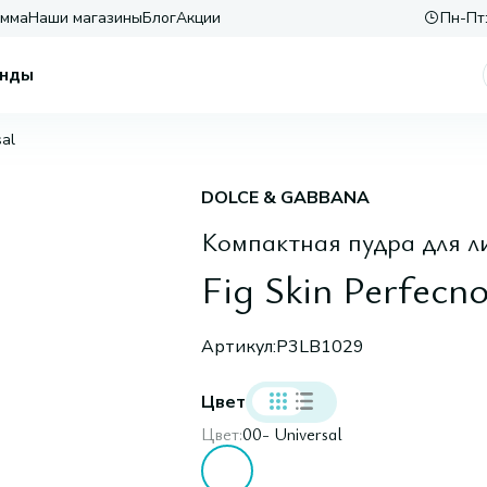
амма
Наши магазины
Блог
Акции
Пн-Пт:
нды
sal
DOLCE & GABBANA
Компактная пудра для л
Fig Skin Perfecno
Артикул:
P3LB1029
Цвет
Цвет:
00- Universal