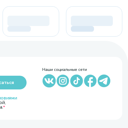
Наши социальные сети
саться
ловиями
ой,
а.