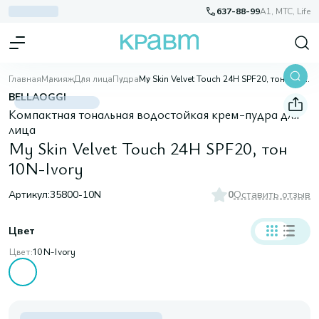
637-88-99
A1, МТС, Life
Главная
Макияж
Для лица
Пудра
My Skin Velvet Touch 24H SPF20, тон 10N-Ivory
BELLAOGGI
Компактная тональная водостойкая крем-пудра для
лица
My Skin Velvet Touch 24H SPF20, тон
10N-Ivory
Артикул:
35800-10N
0
Оставить отзыв
Цвет
Цвет:
10N-Ivory