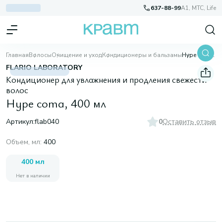
637-88-99
A1, МТС, Life
Главная
Волосы
Очищение и уход
Кондиционеры и бальзамы
Hype coma, 400 мл
FLARIO LABORATORY
Кондиционер для увлажнения и продления свежести
волос
Hype coma, 400 мл
Артикул:
flab040
0
Оставить отзыв
Объем, мл
:
400
400 мл
Нет в наличии