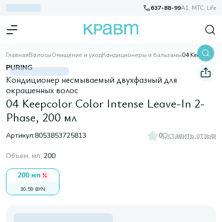
637-88-99
A1, МТС, Life
Главная
Волосы
Очищение и уход
Кондиционеры и бальзамы
04 Keepcolor Color Intense Leave-In 2-Phase, 200 мл
PURING
Кондиционер несмываемый двухфазный для
окрашенных волос
04 Keepcolor Color Intense Leave-In 2-
Phase, 200 мл
Артикул:
8053853725813
0
Оставить отзыв
Объем, мл
:
200
200 мл
30,59 BYN