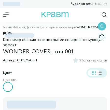
637-88-99
A1, МТС, Life
Главная
Макияж
Для лица
Консилеры и корректоры
WONDER COVER, тон 001
PUPA
Консилер абсолютное покрытие совершенствующий
эффект
WONDER COVER, тон 001
Артикул:
050175A001
0
Оставить отзыв
Цвет
Цвет:
001