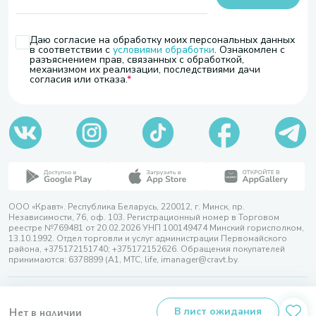
Даю согласие на обработку моих персональных данных
в соответствии с
условиями обработки
. Ознакомлен с
разъяснением прав, связанных с обработкой,
механизмом их реализации, последствиями дачи
согласия или отказа.
ООО «Кравт». Республика Беларусь, 220012, г. Минск, пр.
Независимости, 76, оф. 103. Регистрационный номер в Торговом
реестре №769481 от 20.02.2026 УНП 100149474 Минский горисполком,
13.10.1992. Отдел торговли и услуг администрации Первомайского
района, +375172151740; +375172152626. Обращения покупателей
принимаются: 6378899 (А1, МТС, life, imanager@cravt.by.
© 2026 ООО «Кравт»
Разработка сайта — SLAM
Нет в наличии
В лист ожидания