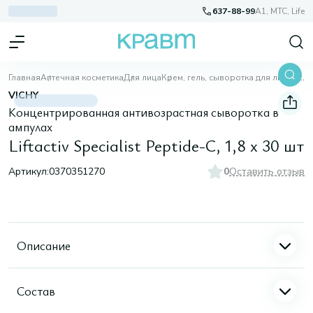
637-88-99
A1, МТС, Life
Главная
Аптечная косметика
Для лица
Крем, гель, сыворотка для лица
Liftactiv Specialist Peptide-C, 1,8 х 30 шт
VICHY
Концентрированная антивозрастная сыворотка в
ампулах
Liftactiv Specialist Peptide-C, 1,8 х 30 шт
Артикул:
0370351270
0
Оставить отзыв
Описание
Состав