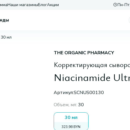
амма
Наши магазины
Блог
Акции
Пн-Пт:
нды
 30 мл
THE ORGANIC PHARMACY
Корректирующая сыворо
Niacinamide Ult
Артикул:
SCNUS00130
Объем, мл
:
30
30 мл
323,98 BYN