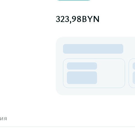
323,98
BYN
ия