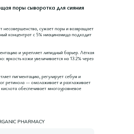
щая поры сыворотка для сияния
т несовершенства, сужает поры и возвращает
ьный концентрат с 5% ниацинамида подходит
ентацию и укрепляет липидный барьер. Лёгкая
о: яркость кожи увеличивается на 13.2% через
ляет пигментацию, регулирует себум и
лог ретинола — омолаживает и разглаживает
я кислота обеспечивает многоуровневое
RGANIC PHARMACY