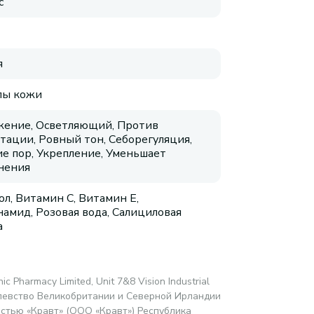
с
я
пы кожи
ение, Осветляющий, Против
тации, Ровный тон, Себорегуляция,
е пор, Укрепление, Уменьшает
нения
ол, Витамин C, Витамин E,
амид, Розовая вода, Салициловая
а
c Pharmacy Limited, Unit 7&8 Vision Industrial
ролевство Великобритании и Северной Ирландии
стью «Кравт» (ООО «Кравт») Республика