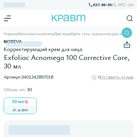
637-88-99
A1, МТС, Life
Главная
Аптечная косметика
Для лица
Крем, гель, сыворотка для лица
Exfoliac Acnomega 100 Corrective Care, 30 мл
NOREVA
Корректирующий крем для лица
Exfoliac Acnomega 100 Corrective Care,
30 мл
Артикул:
3401342897018
0
Оставить отзыв
Объем, мл
:
30
30 мл
37,14 BYN