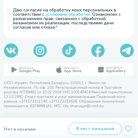
Даю согласие на обработку моих персональных в
соответствии с
условиями обработки
. Ознакомлен с
разъяснением прав, связанных с обработкой,
механизмом их реализации, последствиями дачи
согласия или отказа.
ООО «Кравт». Республика Беларусь, 220012, г. Минск, пр.
Независимости, 76, оф. 103. Регистрационный номер в Торговом
реестре №769481 от 20.02.2026 УНП 100149474 Минский горисполком,
13.10.1992. Отдел торговли и услуг администрации Первомайского
района, +375172151740; +375172152626. Обращения покупателей
принимаются: 6378899 (А1, МТС, life, imanager@cravt.by.
© 2026 ООО «Кравт»
Разработка сайта — SLAM
Нет в наличии
В лист ожидания
Выбор настроек Cookie