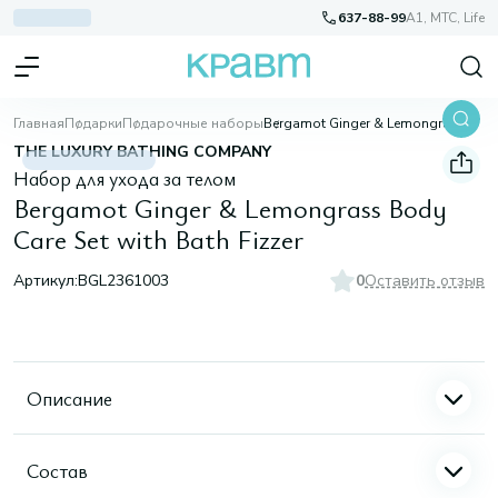
637-88-99
A1, МТС, Life
Главная
Подарки
Подарочные наборы
Bergamot Ginger & Lemongrass Body Care Set with Bath Fizzer
THE LUXURY BATHING COMPANY
Набор для ухода за телом
Bergamot Ginger & Lemongrass Body
Care Set with Bath Fizzer
Артикул:
BGL2361003
0
Оставить отзыв
Описание
Состав