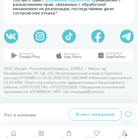
соответствии с
условиями обработки
. Ознакомлен с
разъяснением прав, связанных с обработкой,
механизмом их реализации, последствиями дачи
согласия или отказа.
ООО «Кравт». Республика Беларусь, 220012, г. Минск, пр.
Независимости, 76, оф. 103. Регистрационный номер в Торговом
реестре №769481 от 20.02.2026 УНП 100149474 Минский горисполком,
13.10.1992. Отдел торговли и услуг администрации Первомайского
района, +375172151740; +375172152626. Обращения покупателей
принимаются: 6378899 (А1, МТС, life, imanager@cravt.by.
© 2026 ООО «Кравт»
Разработка сайта — SLAM
Нет в наличии
В лист ожидания
Выбор настроек Cookie