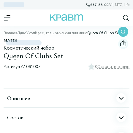
637-88-99
A1, МТС, Life
Главная
Лицо
Уход
Крем, гель, эмульсия для лица
Queen Of Clubs Set
MATIS
Косметический набор
Queen Of Clubs Set
Артикул:
A1061007
0
Оставить отзыв
Описание
Состав