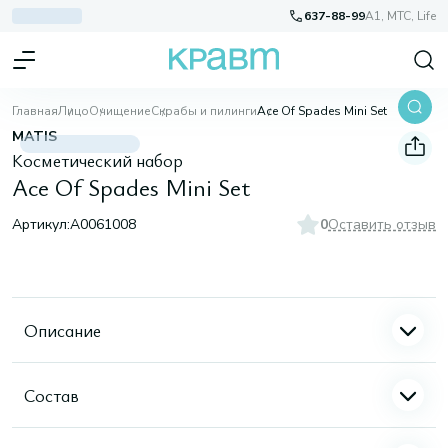
637-88-99
A1, МТС, Life
Главная
Лицо
Очищение
Скрабы и пилинги
Ace Of Spades Mini Set
MATIS
Косметический набор
Ace Of Spades Mini Set
Артикул:
A0061008
0
Оставить отзыв
Описание
Состав