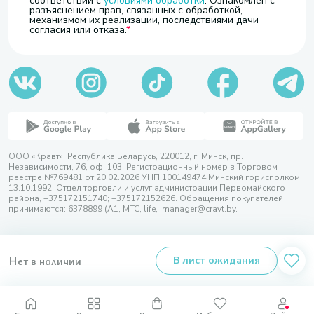
соответствии с
условиями обработки
. Ознакомлен с
разъяснением прав, связанных с обработкой,
механизмом их реализации, последствиями дачи
согласия или отказа.
ООО «Кравт». Республика Беларусь, 220012, г. Минск, пр.
Независимости, 76, оф. 103. Регистрационный номер в Торговом
реестре №769481 от 20.02.2026 УНП 100149474 Минский горисполком,
13.10.1992. Отдел торговли и услуг администрации Первомайского
района, +375172151740; +375172152626. Обращения покупателей
принимаются: 6378899 (А1, МТС, life, imanager@cravt.by.
© 2026 ООО «Кравт»
Разработка сайта — SLAM
Нет в наличии
В лист ожидания
Выбор настроек Cookie