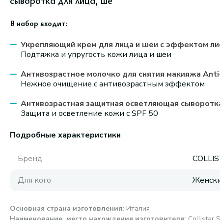
сыворотка для лица, ше
В набор входит:
Укрепляющий крем для лица и шеи с эффектом лиф
Подтяжка и упругость кожи лица и шеи
Антивозрастное молочко для снятия макияжа Anti
Нежное очищение с антивозрастным эффектом
Антивозрастная защитная осветляющая сыворотка P
Защита и осветление кожи с SPF 50
Подробные характеристики
Бренд
COLLI
Для кого
Женск
Основная страна изготовления
:
Италия
Наименование, место нахождения изготовителя
:
Collistar S