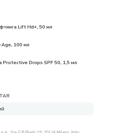
тинга Lift Hd+, 50 мл
-Age, 100 мл
rotective Drops SPF 50, 1,5 мл
STAR
ий
.p.A., Via G.B.Pirelli 19, 20124 Milano, Italy,