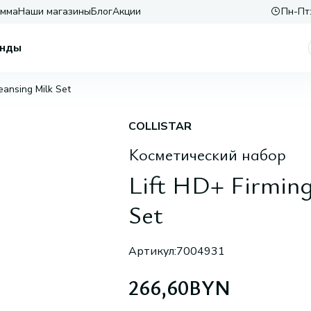
амма
Наши магазины
Блог
Акции
Пн-Пт:
нды
eansing Milk Set
COLLISTAR
Косметический набор
Lift HD+ Firmin
Set
Артикул:
7004931
266,60
BYN