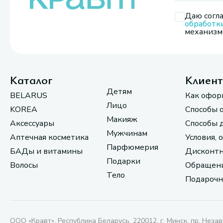
Даю согла
обработк
механизмо
Каталог
Клиен
Детям
BELARUS
Как офор
Лицо
KOREA
Способы 
Макияж
Аксессуары
Способы 
Мужчинам
Аптечная косметика
Условия, 
Парфюмерия
БАДы и витамины
Дисконтн
Подарки
Волосы
Обращени
Тело
Подарочн
ООО «Кравт». Республика Беларусь, 220012, г. Минск, пр. Незав