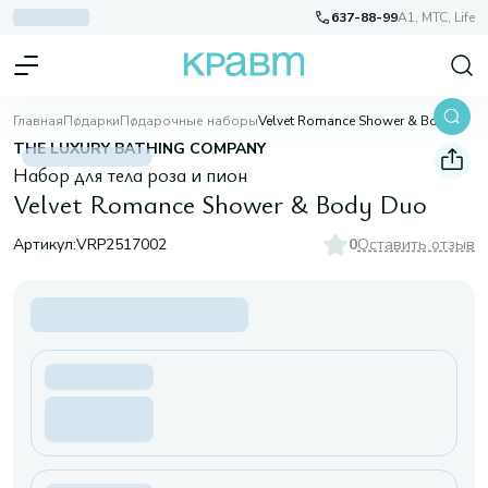
637-88-99
A1, МТС, Life
Главная
Подарки
Подарочные наборы
Velvet Romance Shower & Body Duo
THE LUXURY BATHING COMPANY
Набор для тела роза и пион
Velvet Romance Shower & Body Duo
Артикул:
VRP2517002
0
Оставить отзыв