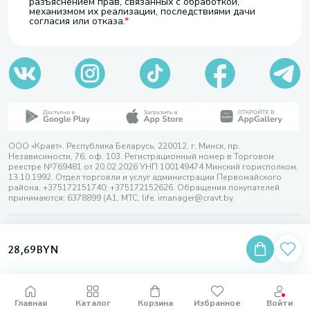
разъяснением прав, связанных с обработкой,
механизмом их реализации, последствиями дачи
согласия или отказа.
ООО «Кравт». Республика Беларусь, 220012, г. Минск, пр.
Независимости, 76, оф. 103. Регистрационный номер в Торговом
реестре №769481 от 20.02.2026 УНП 100149474 Минский горисполком,
13.10.1992. Отдел торговли и услуг администрации Первомайского
района, +375172151740; +375172152626. Обращения покупателей
принимаются: 6378899 (А1, МТС, life, imanager@cravt.by.
© 2026 ООО «Кравт»
Разработка сайта — SLAM
28,69
BYN
Выбор настроек Cookie
Главная
Каталог
Корзина
Избранное
Войти