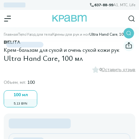
637-88-99
A1, МТС, Life
Главная
Тело
Уход для тела
Кремы для рук и ног
Ultra Hand Care, 100 мл
BIELITA
Крем-бальзам для сухой и очень сухой кожи рук
Ultra Hand Care, 100 мл
0
Оставить отзыв
Объем, мл
:
100
100 мл
5,13 BYN