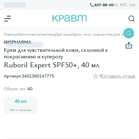
637-88-99
A1, МТС, Life
Главная
Аптечная косметика
Для лица
Крем, гель, сыворотка для лица
Ruboril Expert SPF50+, 40 мл
ISISPHARMA
Крем для чувствительной кожи, склонной к
покраснению и куперозу
Ruboril Expert SPF50+, 40 мл
Артикул:
3401360147775
0
Оставить отзыв
Объем, мл
:
40
40 мл
Нет в наличии