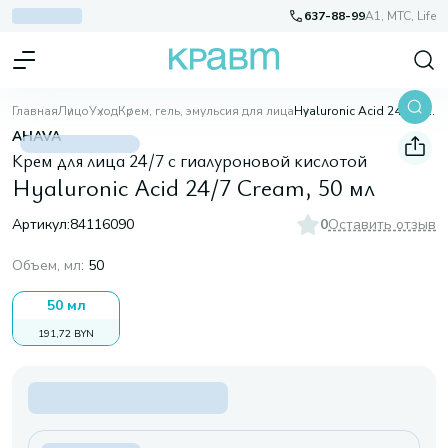
637-88-99
A1, МТС, Life
Главная
Лицо
Уход
Крем, гель, эмульсия для лица
Hyaluronic Acid 24/7 Cream, 50 мл
AHAVA
Крем для лица 24/7 с гиалуроновой кислотой
Hyaluronic Acid 24/7 Cream, 50 мл
Артикул:
84116090
0
Оставить отзыв
Объем, мл
:
50
50 мл
191,72 BYN