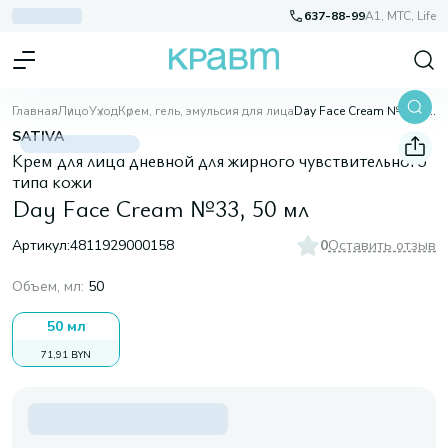
637-88-99
A1, МТС, Life
Главная
Лицо
Уход
Крем, гель, эмульсия для лица
Day Face Cream №33, 50 мл
SATIVA
Крем для лица дневной для жирного чувствительного
типа кожи
Day Face Cream №33, 50 мл
Артикул:
4811929000158
0
Оставить отзыв
Объем, мл
:
50
50 мл
71,91 BYN