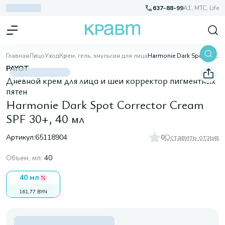
637-88-99
A1, МТС, Life
Главная
Лицо
Уход
Крем, гель, эмульсия для лица
Harmonie Dark Spot Corrector Cream SPF 30+, 40 мл
PAYOT
Дневной крем для лица и шеи корректор пигментных
пятен
Harmonie Dark Spot Corrector Cream
SPF 30+, 40 мл
Артикул:
65118904
0
Оставить отзыв
Объем, мл
:
40
40 мл
161,77 BYN