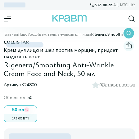
637-88-99
A1, МТС, Life
Главная
Лицо
Уход
Крем, гель, эмульсия для лица
Rigenera/Smoothing Anti-Wrinkle Cream Face and Neck, 50 мл
COLLISTAR
Крем для лица и шеи против морщин, придает
гладкость коже
Rigenera/Smoothing Anti-Wrinkle
Cream Face and Neck, 50 мл
Артикул:
K24800
0
Оставить отзыв
Объем, мл
:
50
50 мл
179,05 BYN