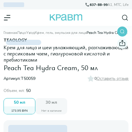
637-88-99
A1, МТС, Life
Главная
Лицо
Уход
Крем, гель, эмульсия для лица
Peach Tea Hydra Cream, 50 мл
TEAOLOGY
Крем для лица и шеи увлажняющий, разглаживающий
с персиковым чаем, гиалуроновой кислотой и
пребиотиками
Peach Tea Hydra Cream, 50 мл
Артикул:
T50059
0
Оставить отзыв
Объем, мл
:
50
50 мл
30 мл
173,95 BYN
Нет в наличии