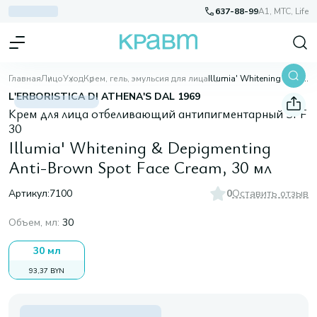
637-88-99
A1, МТС, Life
Главная
Лицо
Уход
Крем, гель, эмульсия для лица
Illumia' Whitening & Depigmenting Anti-Brown Spot Face Cream, 30 мл
L'ERBORISTICA DI ATHENA'S DAL 1969
Крем для лица отбеливающий антипигментарный SPF
30
Illumia' Whitening & Depigmenting
Anti-Brown Spot Face Cream, 30 мл
Артикул:
7100
0
Оставить отзыв
Объем, мл
:
30
30 мл
93,37 BYN