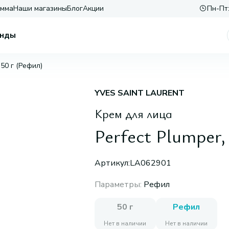
амма
Наши магазины
Блог
Акции
Пн-Пт:
нды
 50 г (Рефил)
YVES SAINT LAURENT
Крем для лица
Perfect Plumper,
Артикул:
LA062901
Параметры
:
Рефил
50 г
Рефил
Нет в наличии
Нет в наличии