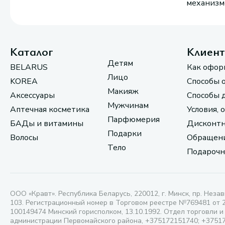
механизмо
Каталог
Клиен
Детям
BELARUS
Как офор
Лицо
KOREA
Способы 
Макияж
Аксессуары
Способы 
Мужчинам
Аптечная косметика
Условия, 
Парфюмерия
БАДы и витамины
Дисконтн
Подарки
Волосы
Обращени
Тело
Подарочн
ООО «Кравт». Республика Беларусь, 220012, г. Минск, пр. Незав
103. Регистрационный номер в Торговом реестре №769481 от 
100149474 Минский горисполком, 13.10.1992. Отдел торговли и
администрации Первомайского района, +375172151740; +3751