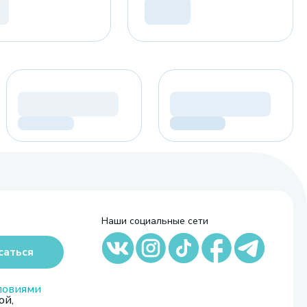
Наши социальные сети
саться
ловиями
ой,