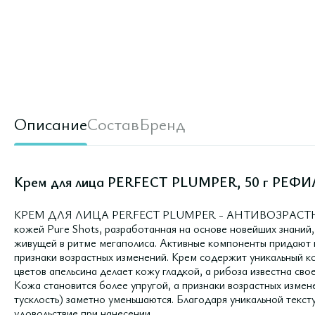
Описание
Состав
Бренд
Крем для лица PERFECT PLUMPER, 50 г РЕФИ
КРЕМ ДЛЯ ЛИЦА PERFECT PLUMPER - АНТИВОЗРАСТНОЙ 
кожей Pure Shots, разработанная на основе новейших знаний
живущей в ритме мегаполиса. Активные компоненты придают к
признаки возрастных изменений. Крем содержит уникальный ко
цветов апельсина делает кожу гладкой, а рибоза известна сво
Кожа становится более упругой, а признаки возрастных измен
тусклость) заметно уменьшаются. Благодаря уникальной текст
удовольствие при нанесении.