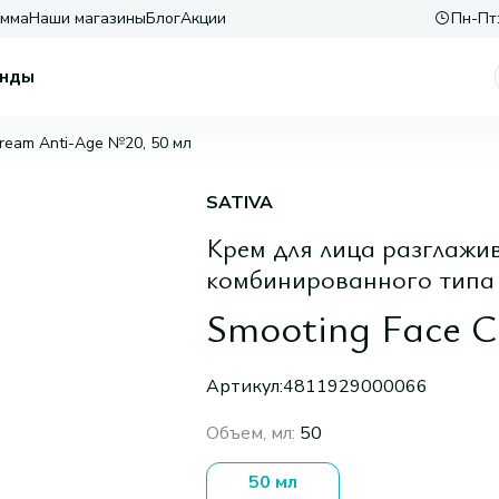
амма
Наши магазины
Блог
Акции
Пн-Пт:
нды
ream Anti-Age №20, 50 мл
SATIVA
Крем для лица разглажи
комбинированного типа
Smooting Face C
Артикул:
4811929000066
Объем, мл
:
50
50 мл