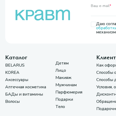
Ваш e-mail
*
Даю согла
обработк
механизмо
Каталог
Клиен
Детям
BELARUS
Как офор
Лицо
KOREA
Способы 
Макияж
Аксессуары
Способы 
Мужчинам
Аптечная косметика
Условия, 
Парфюмерия
БАДы и витамины
Дисконтн
Подарки
Волосы
Обращени
Тело
Подарочн