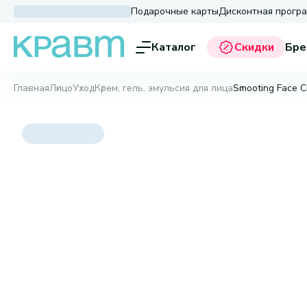
Подарочные карты
Дисконтная прогр
Каталог
Скидки
Бре
Главная
Лицо
Уход
Крем, гель, эмульсия для лица
Smooting Face C