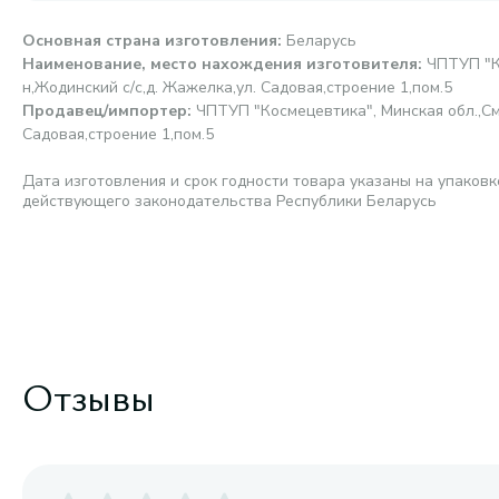
Основная страна изготовления
:
Беларусь
Наименование, место нахождения изготовителя
:
ЧПТУП "К
н,Жодинский с/с,д. Жажелка,ул. Садовая,строение 1,пом.5
Продавец/импортер
:
ЧПТУП "Космецевтика", Минская обл.,См
Садовая,строение 1,пом.5
Дата изготовления и срок годности товара указаны на упаковк
действующего законодательства Республики Беларусь
Отзывы