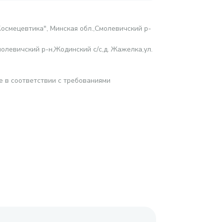
осмецевтика", Минская обл.,Смолевичский р-
олевичский р-н,Жодинский с/с,д. Жажелка,ул.
е в соответствии с требованиями