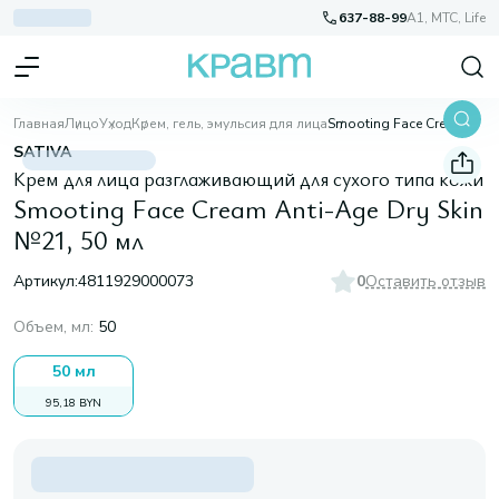
637-88-99
A1, МТС, Life
Главная
Лицо
Уход
Крем, гель, эмульсия для лица
Smooting Face Cream Anti-Age Dry Skin №21, 50 мл
SATIVA
Крем для лица разглаживающий для сухого типа кожи
Smooting Face Cream Anti-Age Dry Skin
№21, 50 мл
Артикул:
4811929000073
0
Оставить отзыв
Объем, мл
:
50
50 мл
95,18 BYN