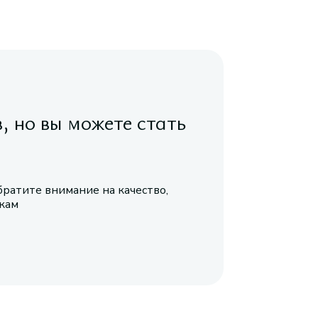
в, но вы можете стать
братите внимание на качество,
икам