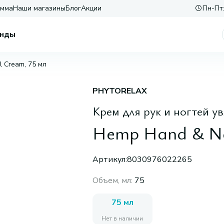
амма
Наши магазины
Блог
Акции
Пн-Пт:
нды
l Cream, 75 мл
PHYTORELAX
Крем для рук и ногтей 
Hemp Hand & Na
Артикул:
8030976022265
Объем, мл
:
75
75 мл
Нет в наличии