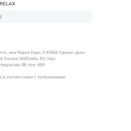
RELAX
с
п.А., виа Марие Кури, 5 40064 Одзано-дель-
 Ozzano dell'Emilia, BO, Italy
Некрасова 88, пом. 668
е в соответствии с требованиями