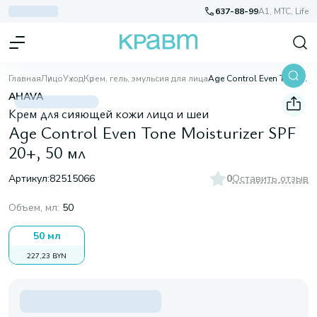
637-88-99
A1, МТС, Life
Главная
Лицо
Уход
Крем, гель, эмульсия для лица
Age Control Even Tone Moisturizer SPF 20+, 50 мл
AHAVA
Крем для сияющей кожи лица и шеи
Age Control Even Tone Moisturizer SPF
20+, 50 мл
Артикул:
82515066
0
Оставить отзыв
Объем, мл
:
50
50 мл
227,23 BYN