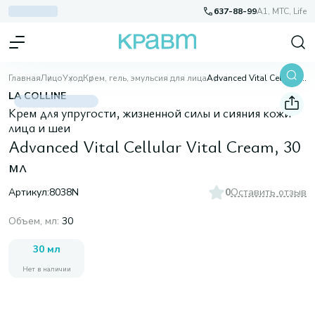
637-88-99
A1, МТС, Life
Главная
Лицо
Уход
Крем, гель, эмульсия для лица
Advanced Vital Cellular Vital Cream, 30 мл
LA COLLINE
Крем для упругости, жизненной силы и сияния кожи
лица и шеи
Advanced Vital Cellular Vital Cream, 30
мл
Артикул:
8038N
0
Оставить отзыв
Объем, мл
:
30
30 мл
Нет в наличии