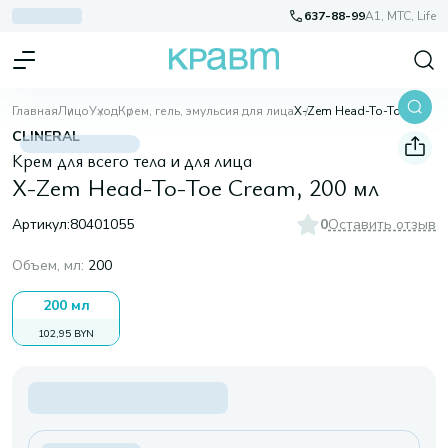
637-88-99
A1, МТС, Life
Главная
Лицо
Уход
Крем, гель, эмульсия для лица
X-Zem Head-To-Toe Cream, 200 мл
CLINERAL
Крем для всего тела и для лица
X-Zem Head-To-Toe Cream, 200 мл
Артикул:
80401055
0
Оставить отзыв
Объем, мл
:
200
200 мл
102,95 BYN