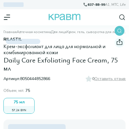
637-88-99
A1, МТС, Life
Главная
Аптечная косметика
Для лица
Крем, гель, сыворотка для лица
Daily Care Exfoliating Face Cream, 75 мл
RILASTIL
Крем-эксфолиант для лица для нормальной и
комбинированной кожи
Daily Care Exfoliating Face Cream, 75
мл
Артикул:
8050444852866
0
Оставить отзыв
Объем, мл
:
75
75 мл
57,24 BYN