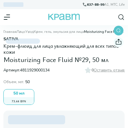
637-88-99
A1, МТС, Life
Главная
Лицо
Уход
Крем, гель, эмульсия для лица
Moisturizing Face Fluid №29, 50 мл
SATIVA
Крем-флюид для лица увлажняющий для всех типов
кожи
Moisturizing Face Fluid №29, 50 мл
Артикул:
4811929000134
0
Оставить отзыв
Объем, мл
:
50
50 мл
73,44 BYN