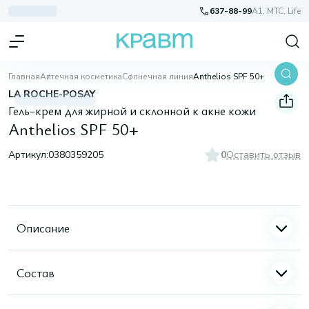
637-88-99
A1, МТС, Life
Главная
Аптечная косметика
Солнечная линия
Anthelios SPF 50+
LA ROCHE-POSAY
Гель-крем для жирной и склонной к акне кожи
Anthelios SPF 50+
Артикул:
0380359205
0
Оставить отзыв
Описание
Состав