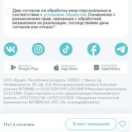
Даю согласие на обработку моих персональных в
соответствии с
условиями обработки
. Ознакомлен с
разъяснением прав, связанных с обработкой,
механизмом их реализации, последствиями дачи
согласия или отказа.
ООО «Кравт». Республика Беларусь, 220012, г. Минск, пр.
Независимости, 76, оф. 103. Регистрационный номер в Торговом
реестре №769481 от 20.02.2026 УНП 100149474 Минский горисполком,
13.10.1992. Отдел торговли и услуг администрации Первомайского
района, +375172151740; +375172152626. Обращения покупателей
принимаются: 6378899 (А1, МТС, life, imanager@cravt.by.
© 2026 ООО «Кравт»
Разработка сайта — SLAM
Нет в наличии
В лист ожидания
Выбор настроек Cookie