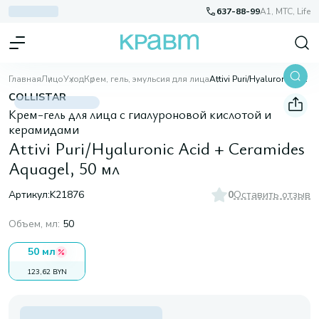
637-88-99
A1, МТС, Life
Главная
Лицо
Уход
Крем, гель, эмульсия для лица
Attivi Puri/Hyaluronic Acid + Ceramides Aquagel, 50 мл
COLLISTAR
Крем-гель для лица с гиалуроновой кислотой и
керамидами
Attivi Puri/Hyaluronic Acid + Ceramides
Aquagel, 50 мл
Артикул:
K21876
0
Оставить отзыв
Объем, мл
:
50
50 мл
123,62 BYN