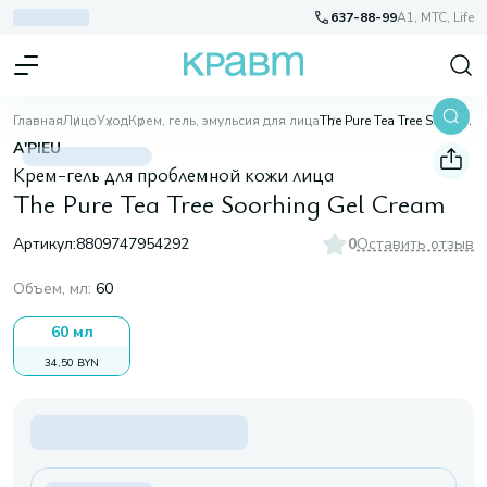
637-88-99
A1, МТС, Life
Главная
Лицо
Уход
Крем, гель, эмульсия для лица
The Pure Tea Tree Soorhing Gel Cream
A'PIEU
Крем-гель для проблемной кожи лица
The Pure Tea Tree Soorhing Gel Cream
Артикул:
8809747954292
0
Оставить отзыв
Объем, мл
:
60
60 мл
34,50 BYN