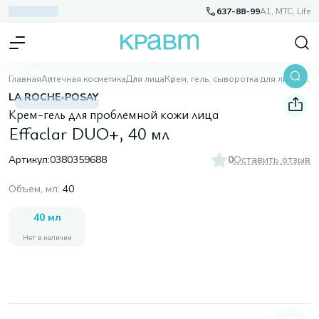
637-88-99
A1, МТС, Life
Главная
Аптечная косметика
Для лица
Крем, гель, сыворотка для лица
Effaclar DUO+, 40 мл
LA ROCHE-POSAY
Крем-гель для проблемной кожи лица
Effaclar DUO+, 40 мл
Артикул:
0380359688
0
Оставить отзыв
Объем, мл
:
40
40 мл
Нет в наличии