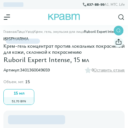
637-88-99
A1, МТС, Life
Главная
Лицо
Уход
Крем, гель, эмульсия для лица
Ruboril Expert Intense, 15 мл
ISISPHARMA
Крем-гель концентрат против локальных покраснений
для кожи, склонной к покраснению
Ruboril Expert Intense, 15 мл
Артикул:
3401360049659
0
Оставить отзыв
Объем, мл
:
15
15 мл
51,70 BYN