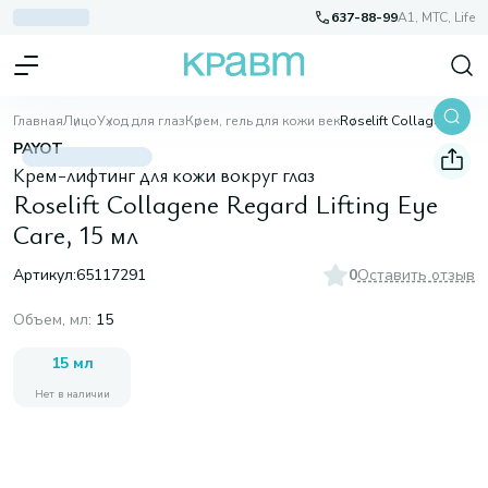
637-88-99
A1, МТС, Life
Главная
Лицо
Уход для глаз
Крем, гель для кожи век
Roselift Collagene Regard Lifting Eye Care, 15 мл
PAYOT
Крем-лифтинг для кожи вокруг глаз
Roselift Collagene Regard Lifting Eye
Care, 15 мл
Артикул:
65117291
0
Оставить отзыв
Объем, мл
:
15
15 мл
Нет в наличии