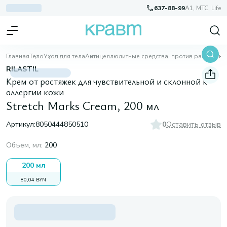
637-88-99
A1, МТС, Life
Главная
Тело
Уход для тела
Антицеллюлитные средства, против растяжек
S
RILASTIL
Крем от растяжек для чувствительной и склонной к
аллергии кожи
Stretch Marks Cream, 200 мл
Артикул:
8050444850510
0
Оставить отзыв
Объем, мл
:
200
200 мл
80,04 BYN