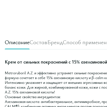
Описание
Состав
Бренд
Способ применен
Крем от сильных покраснений с 15% азелаиновой 
Metroruboril А.Z. и эффективно устраняет сильные покраснени
формула сочетает в себе 15% азелаиновую кислоту и β-calm 
Интенсивно увлажняет и защищает от внешних агрессивных во
баланс кожи. Для жирной, комбинированной кожи, кожи с
A.Z. 15% азелаиновой кислоты!
Основные свойства ингредиентов:
Азелаиновая кислота: антибактериальное, антимикробное, пр
CALM®]: комбинация активных ингредиентов против покрасне