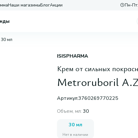
амма
Наши магазины
Блог
Акции
Пн-Пт:
нды
, 30 мл
ISISPHARMA
Крем от сильных покрасн
Metroruboril A.Z
Артикул:
3760269770225
Объем, мл
:
30
30 мл
Нет в наличии