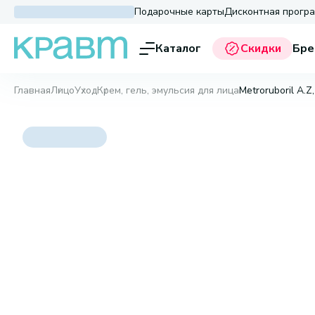
Подарочные карты
Дисконтная прогр
Каталог
Скидки
Бре
Главная
Лицо
Уход
Крем, гель, эмульсия для лица
Metroruboril A.Z