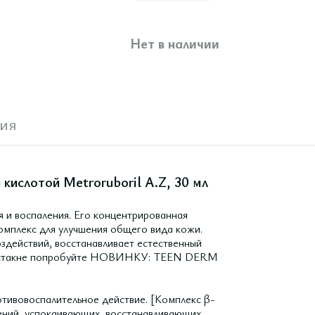
Нет в наличии
ия
кислотой Metroruboril A.Z, 30 мл
я и воспаления. Его концентрированная
комплекс для улучшения общего вида кожи.
здействий, восстанавливает естественный
 постакне попробуйте НОВИНКУ: TEEN DERM
отивовоспалительное действие. [Комплекс β-
ний, успокаивающих, восстанавливающих,