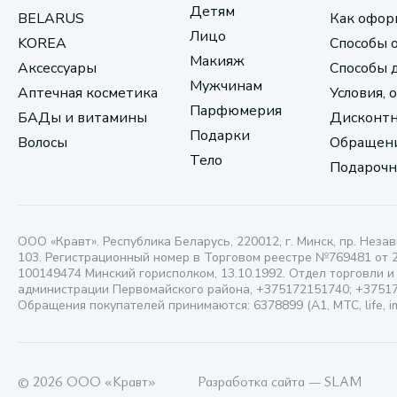
Детям
BELARUS
Как офор
Лицо
KOREA
Способы 
Макияж
Аксессуары
Способы 
Мужчинам
Аптечная косметика
Условия, 
Парфюмерия
БАДы и витамины
Дисконтн
Подарки
Волосы
Обращени
Тело
Подарочн
ООО «Кравт». Республика Беларусь, 220012, г. Минск, пр. Незав
103. Регистрационный номер в Торговом реестре №769481 от 
100149474 Минский горисполком, 13.10.1992. Отдел торговли и
администрации Первомайского района, +375172151740; +3751
Обращения покупателей принимаются: 6378899 (А1, МТС, life, i
© 2026 ООО «Кравт»
Разработка сайта — SLAM