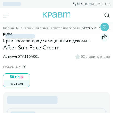
637-88-99
A1, МТС, Life
Главная
Лицо
Солнечная линия
Средства после солнца
After Sun Face Cream
PUPA
Крем после загара для лица, шеи и декольте
After Sun Face Cream
Артикул:
0TA110A001
0
Оставить отзыв
Объем, мл
:
50
50 мл
61,21 BYN