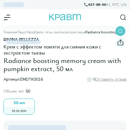
637-88-99
A1, МТС, Life
Главная
Лицо
Уход
Крем, гель, эмульсия для лица
Radiance boosting memory cream with pumpkin extract, 50 мл
DIVINA BELLEZZA
Крем с эффектом памяти для сияния кожи с
экстрактом тыквы
Radiance boosting memory cream with
pumpkin extract, 50 мл
Артикул:
EMDTK0016
0
Оставить отзыв
Объем, мл
:
50
50 мл
99,90 BYN